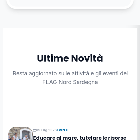
07 Ago 2026
BANDI E AVVISI
Incontro informativo online
Ultime Novità
Avviso RAS Indennizzi imprese
pesca e acquacoltura causa
Resta aggiornato sulle attività e gli eventi del
conflitto
FLAG Nord Sardegna
Leggi l'articolo
09 Lug 2026
EVENTI
Educare al mare, tutelare le risorse