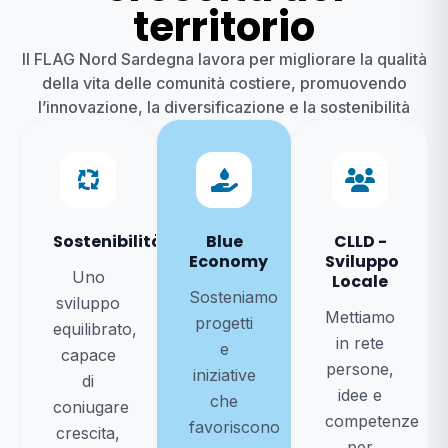
territorio
Il FLAG Nord Sardegna lavora per migliorare la qualità
della vita delle comunità costiere, promuovendo
l’innovazione, la diversificazione e la sostenibilità
Sostenibilità
Blue
CLLD -
+3
Economy
Sviluppo
Uno
Locale
Progetti attivi
Sosteniamo
sviluppo
Mettiamo
progetti
equilibrato,
in rete
e
capace
persone,
iniziative
di
idee e
che
coniugare
competenze
favoriscono
crescita,
per